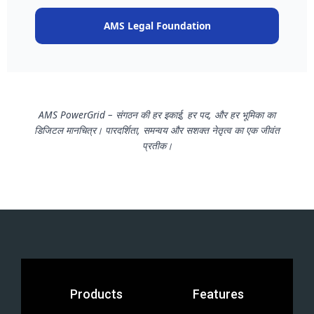
AMS Legal Foundation
AMS PowerGrid – संगठन की हर इकाई, हर पद, और हर भूमिका का
डिजिटल मानचित्र। पारदर्शिता, समन्वय और सशक्त नेतृत्व का एक जीवंत
प्रतीक।
Products
Features