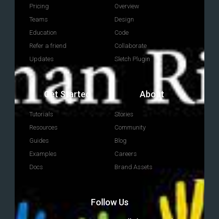
Pricing
Overview
Teams
Design
Education
Code
Refer a friend
Collaborate
Updates
Sletch Plugin
Get Started
About
Tutorials
Stories
Resources
Community
Guides
Blog
Examples
Careers
Docs
Brand Assets
Follow Us